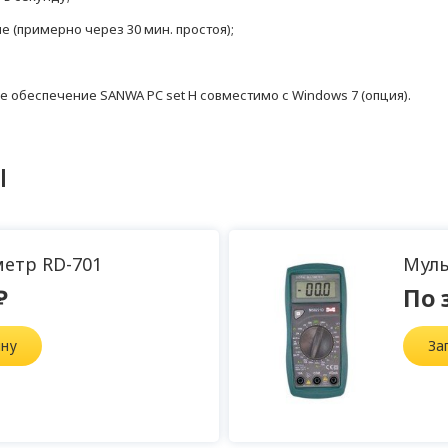
 (примерно через 30 мин. простоя);
обеспечение SANWA PC set H совместимо с Windows 7 (опция).
ы
етр RD-701
Муль
₽
По 
ину
За