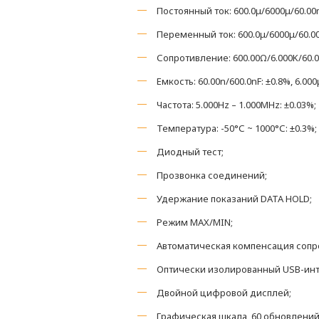
Постоянный ток: 600.0μ/6000μ/60.00m
Переменный ток: 600.0μ/6000μ/60.00mA
Сопротивление: 600.00Ω/6.000K/60.00
Емкость: 60.00n/600.0nF: ±0.8%, 6.000μ
Частота: 5.000Hz – 1.000MHz: ±0.03%;
Температура: -50°С ~ 1000°С: ±0.3%;
Диодный тест;
Прозвонка соединений;
Удержание показаний DATA HOLD;
Режим MAX/MIN;
Автоматическая компенсация сопр
Оптически изолированный USB-инт
Двойной цифровой дисплей;
Графическая шкала, 60 обновлений