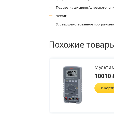
Подсветка дисплея Автовыключение
Чехол;
Усовершенствованное программное 
Похожие товар
 Fluke-113
Мультим
10010 
В корз