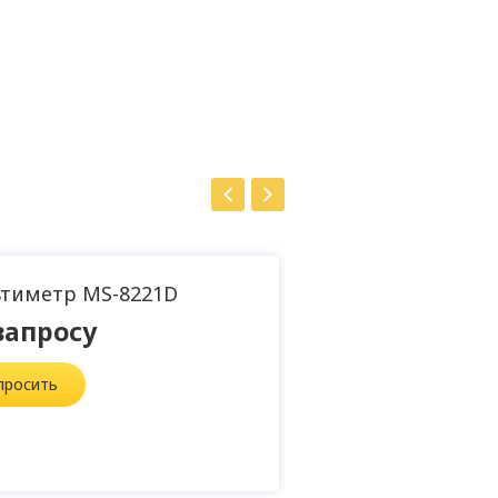
тиметр MS-8221D
М
запросу
6
просить