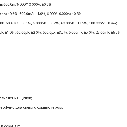
/600.0m/6.000/10.000A: ±0.2%;
: ±0.6%, 600.0mA: ±1.0%, 6.000/10.000A: ±0.8%;
K/600.0KΩ: ±0.1%, 6.000MΩ: ±0.4%, 60.00MΩ: ±1.5%, 100.00nS: ±0.8%;
F: ±1.0%, 60.00μF: ±2.0%, 600.0μF: ±3.5%, 6.000mF: ±5.0%, 25.00mF: ±6.5%;
отивления щупов;
ерфейс для связи с компьютером;
 в секунду;