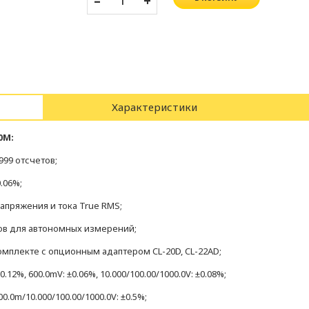
–
+
Характеристики
0M:
999 отсчетов;
.06%;
пряжения и тока True RMS;
тов для автономных измерений;
омплекте с опционным адаптером CL-20D, CL-22AD;
12%, 600.0mV: ±0.06%, 10.000/100.00/1000.0V: ±0.08%;
0m/10.000/100.00/1000.0V: ±0.5%;