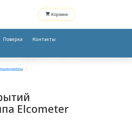
Корзина
Поверка
Контакты
олщиномеры
рытий
па Elcometer