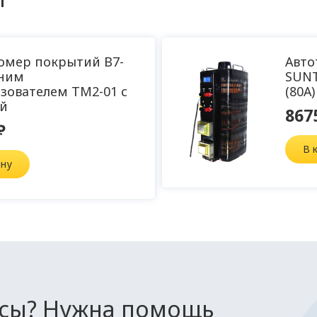
мер покрытий В7-
Авто
дним
SUNT
зователем ТМ2-01 с
(80А)
й
867
₽
В 
ину
осы? Нужна помощь