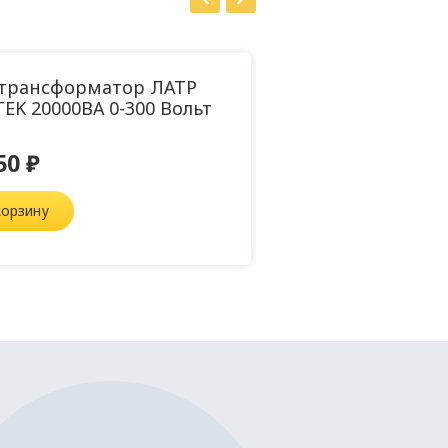
трансформатор ЛАТР
Т
EK 20000ВА 0-300 Вольт
50 ₽
корзину