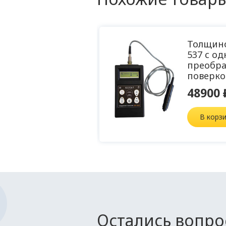
0 Толщиномер
Толщино
ных покрытий
537 с о
преобра
поверко
48900 
В корз
Остались вопр