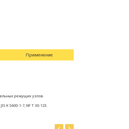
Применение
ельных режущих узлов.
IS K 5600-1-7, NF T 30-123.